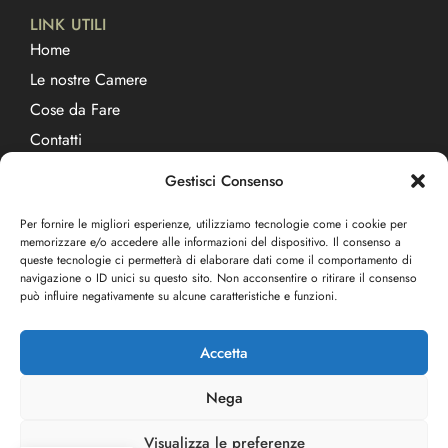
LINK UTILI
Home
Le nostre Camere
Cose da Fare
Contatti
Cookie Policy
Gestisci Consenso
Privacy Policy
Per fornire le migliori esperienze, utilizziamo tecnologie come i cookie per
memorizzare e/o accedere alle informazioni del dispositivo. Il consenso a
CONTATTI
queste tecnologie ci permetterà di elaborare dati come il comportamento di
Via San Martino, 13
navigazione o ID unici su questo sito. Non acconsentire o ritirare il consenso
25050 - Passirano (BS)
può influire negativamente su alcune caratteristiche e funzioni.
+39 338 536 8333
Accetta
bbcascinasanmartino@gmail.com
Nega
Cascina San Martino di Mocsary Szonja
Visualizza le preferenze